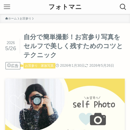
フォトマニ
ホーム
お宮参り
自分で簡単撮影！お宮参り写真を
2026
セルフで美しく残すためのコツと
5/26
テクニック
広告
2026年1月30日
2026年5月26日
お宮参り
家族写真